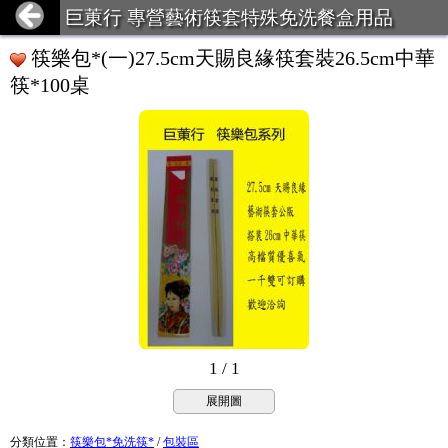
巨菄行 專營藝術筷套特殊免洗餐盒用品
筷樂包*(一)27.5cm天賜良緣筷套裝26.5cm中華
筷*100桌
1 / 1
展開圖
分類位置
：
筷樂包*免洗筷*
/
包裝區