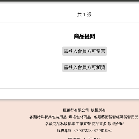
共 1 張
商品提問
需登入會員方可留言
需登入會員方可瀏覽
巨菄行有限公司 版權所有
各類特殊餐具包裝用品. 烘培包材商品 . 各類藝術筷套經濟筷套用品
各款商品私版接單 工廠直營 商品眾多 歡迎洽詢!
服務專線 : 07-7872200. 07-7018085