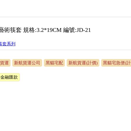
術筷套 規格:3.2*19CM 編號:JD-21
筷套系列
貨運
新航貨運公司
黑貓宅配
新航貨運(計價)
黑貓宅急便(計
金融匯款