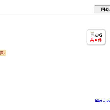
回商
結帳
共
0
件
價)
https://j