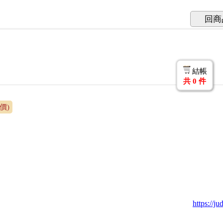
回商
結帳
共
0
件
價)
https://j