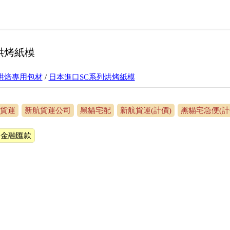
8烘烤紙模
烘焙專用包材
/
日本進口SC系列烘烤紙模
貨運
新航貨運公司
黑貓宅配
新航貨運(計價)
黑貓宅急便(計
金融匯款