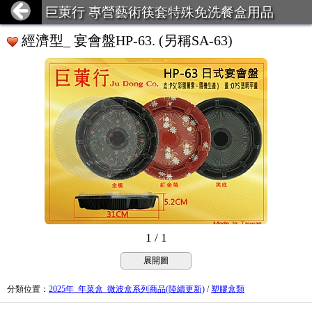
巨菄行 專營藝術筷套特殊免洗餐盒用品
經濟型_ 宴會盤HP-63. (另稱SA-63)
1 / 1
展開圖
分類位置
：
2025年_年菜盒_微波盒系列商品(陸續更新)
/
塑膠盒類